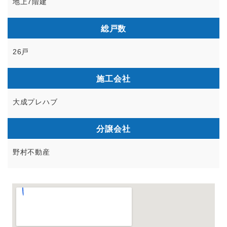
地上7階建
総戸数
26戸
施工会社
大成プレハブ
分譲会社
野村不動産