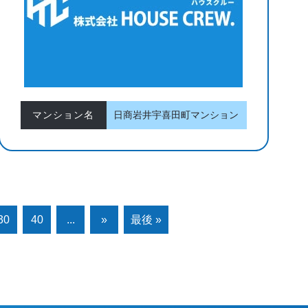
マンション名
日商岩井宇喜田町マンション
30
40
...
»
最後 »