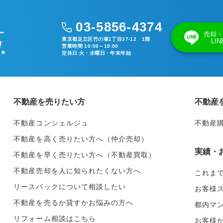
03-5856-4374
売却・
東京都足立区竹の塚1丁目37-12 1階
LI
営業時間 10:00～19:00
定休日:火・水曜日・年末年始
不動産を売りたい方
不動産
不動産コンシェルジュ
不動産
不動産を高く売りたい方へ（仲介売却）
実績・
不動産を早く売りたい方へ（不動産買取）
不動産売却を人に知られたくない方へ
これま
リースバックについて相談したい
お客様
不動産を売るか貸すかお悩みの方へ
都内マ
リフォーム相談はこちら
お客様