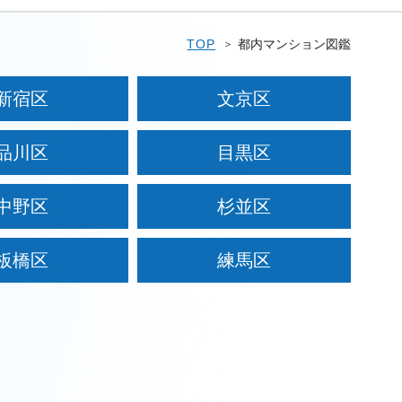
TOP
都内マンション図鑑
新宿区
文京区
品川区
目黒区
中野区
杉並区
板橋区
練馬区