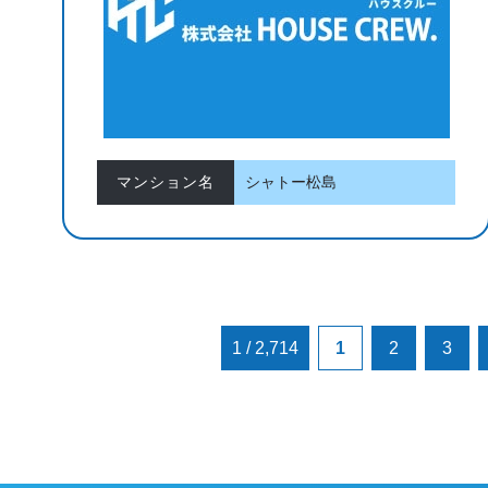
マンション名
シャトー松島
1 / 2,714
1
2
3