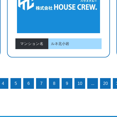
マンション名
ルネ北小岩
4
5
6
7
8
9
10
...
20