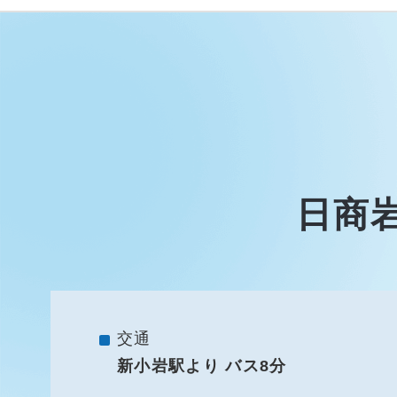
日商
交通
新小岩駅より バス8分