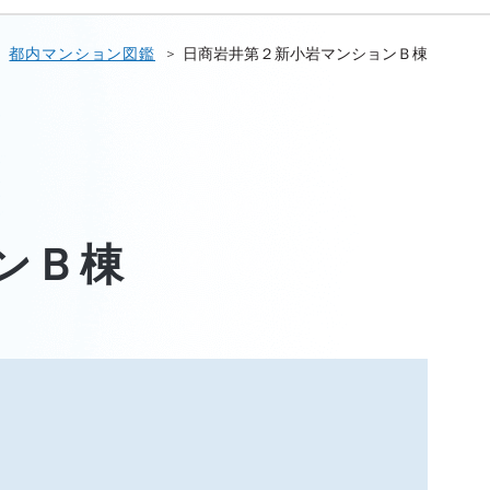
都内マンション図鑑
日商岩井第２新小岩マンションＢ棟
ンＢ棟