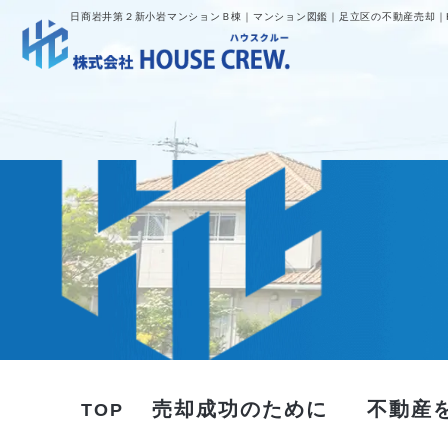
日商岩井第２新小岩マンションＢ棟｜マンション図鑑｜足立区の不動産売却｜HO
売却成功のために
不動産
TOP