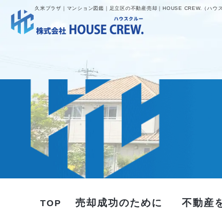
久米プラザ｜マンション図鑑｜足立区の不動産売却｜HOUSE CREW.（ハウ
売却成功のために
不動産
TOP