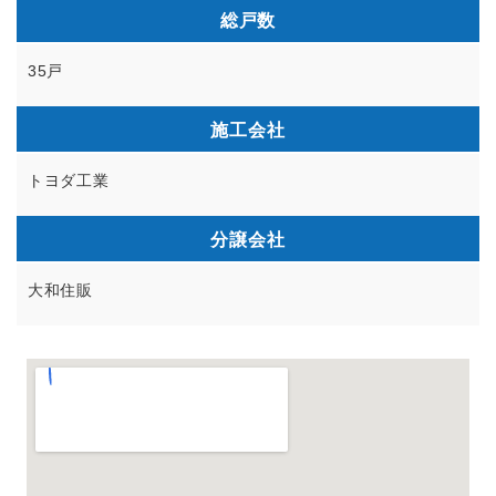
総戸数
35戸
施工会社
トヨダ工業
分譲会社
大和住販