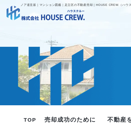
ノア道玄坂｜マンション図鑑｜足立区の不動産売却｜HOUSE CREW.（ハウ
売却成功のために
不動産
TOP