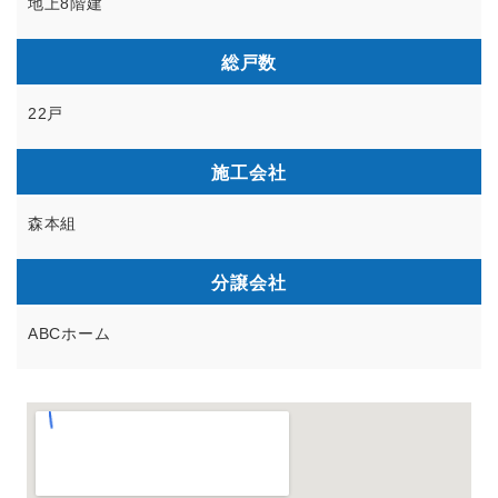
地上8階建
総戸数
22戸
施工会社
森本組
分譲会社
ABCホーム