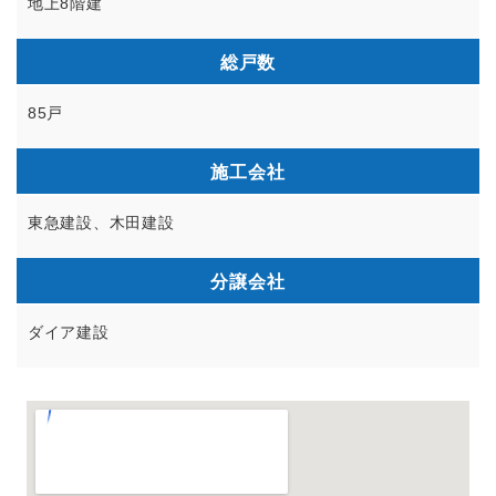
地上8階建
総戸数
85戸
施工会社
東急建設、木田建設
分譲会社
ダイア建設