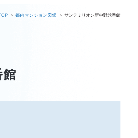
TOP
都内マンション図鑑
サンテミリオン新中野弐番館
番館