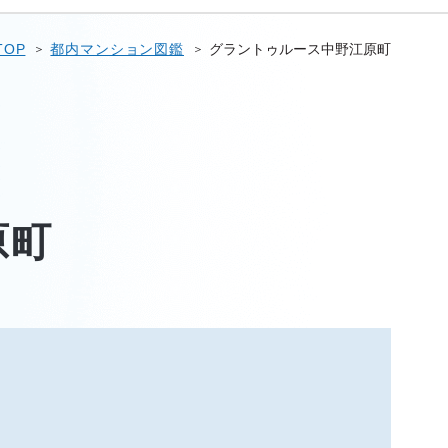
TOP
都内マンション図鑑
グラントゥルース中野江原町
原町