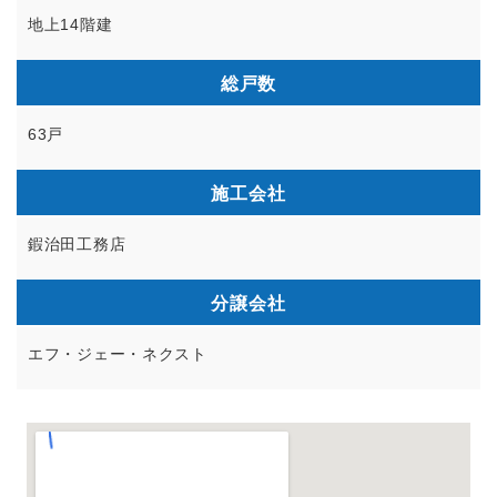
地上14階建
総戸数
63戸
施工会社
鍜治田工務店
分譲会社
エフ・ジェー・ネクスト