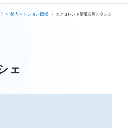
OP
都内マンション図鑑
エクセレント清澄白河ルラシェ
シェ