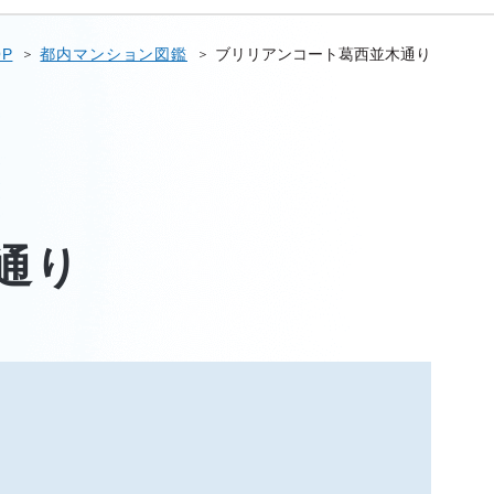
OP
都内マンション図鑑
ブリリアンコート葛西並木通り
通り