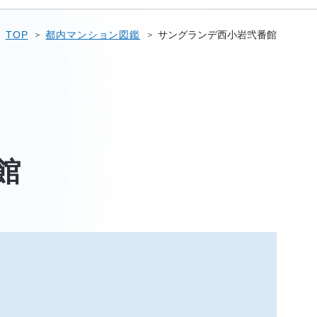
TOP
都内マンション図鑑
サングランデ西小岩弐番館
館